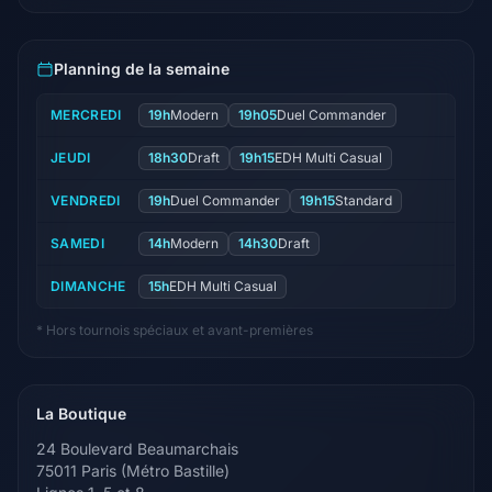
Planning de la semaine
MERCREDI
19h
Modern
19h05
Duel Commander
JEUDI
18h30
Draft
19h15
EDH Multi Casual
VENDREDI
19h
Duel Commander
19h15
Standard
SAMEDI
14h
Modern
14h30
Draft
DIMANCHE
15h
EDH Multi Casual
* Hors tournois spéciaux et avant-premières
La Boutique
24 Boulevard Beaumarchais
75011 Paris (Métro Bastille)