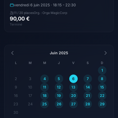
vendredi 6 juin 2025 · 18:15 - 22:30
11 / 20 places
Org. : Orga MagicCorp
90,00 €
Terminé
Juin 2025
L
M
M
J
V
S
D
1
2
3
4
5
6
7
8
9
10
11
12
13
14
15
16
17
18
19
20
21
22
23
24
25
26
27
28
29
30